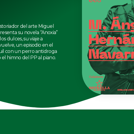
istoriador del arte Miguel
esenta su novela “Anoxia”
los dulces, su viaje a
vuelve, un episodio en el
l con un perro antidroga
 el himno del PP al piano.