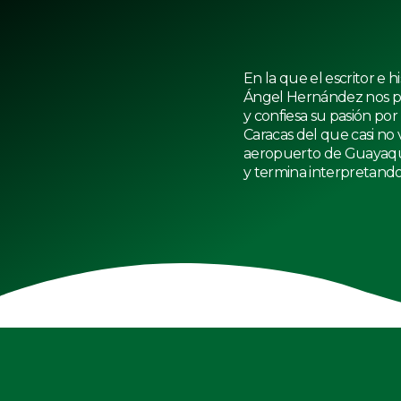
En la que el escritor e h
Ángel Hernández nos pr
y confiesa su pasión por 
Caracas del que casi no 
aeropuerto de Guayaqui
y termina interpretando