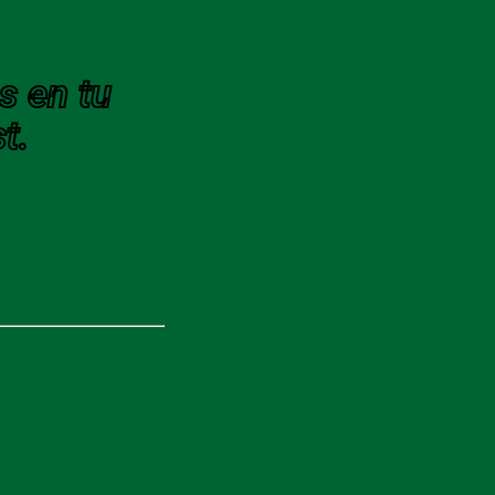
s en tu
t.